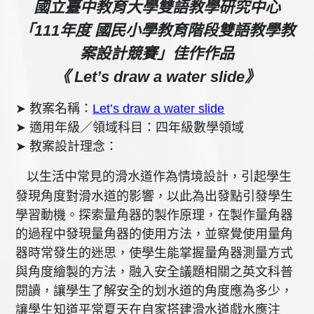
國立臺中教育大學雙語教學研究中心
「
111
年度
國民小學教育階段雙語教學教
案設計競賽」
佳作
作品
《
Let’s draw a water slide
》
➤
教案名稱：
Let’s draw a water slide
➤
適用年級／領域科目：四年級數學領域
➤
教案設計理念：
以生活中常見的滑水道作為情境設計，引起學生
發現角度對滑水道的影響，以此為出發點引發學生
學習動機。探索量角器的製作原理，在製作量角器
的過程中發現量角器的使用方法，並察覺使用量角
器時常發生的迷思，使學生能掌握量角器測量方式
與角度繪製的方法，融入安全議題相關之英文科普
閱讀，讓學生了解安全的划水道的角度應為多少，
讓學生知道平常夏天在自家搭建滑水道戲水應注