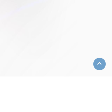
 台中市西區民生路140號求真樓8樓K814雙語中心辦公室
Tel: 04-22183793
Email: berc@mail.ntcu.edu.tw