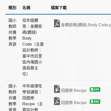
類別
名稱
檔案下載
國小
低年級體
身體密碼(體操) Body Code.p
教師
育：身體密
共備
碼(體操)
教學
Body
資源
Code（主要
設計教師：
臺中市后里
區內埔國小
張庭蓁主
任）
國小
中年級彈性
645
田園樂 Recipe
教師
學習課程：
共備
田園樂
666
田園樂 Recipe
教學
Recipe（主
資源
要設計教