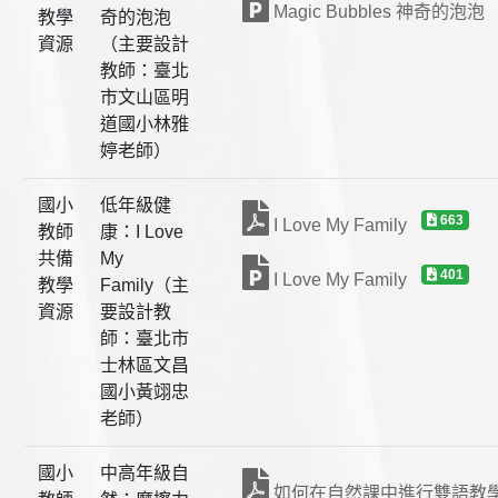
Magic Bubbles 神奇的泡泡
教學
奇的泡泡
資源
（主要設計
教師：臺北
市文山區明
道國小林雅
婷老師）
國小
低年級健
663
I Love My Family
教師
康：I Love
共備
My
401
I Love My Family
教學
Family（主
資源
要設計教
師：臺北市
士林區文昌
國小黃翊忠
老師）
國小
中高年級自
如何在自然課中進行雙語教學