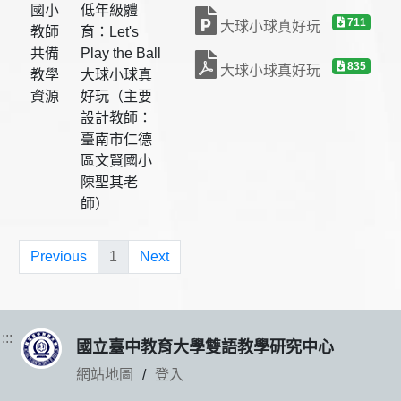
國小
低年級體
711
大球小球真好玩
教師
育：Let's
共備
Play the Ball
835
大球小球真好玩
教學
大球小球真
資源
好玩（主要
設計教師：
臺南市仁德
區文賢國小
陳聖其老
師）
Previous
1
Next
:::
國立臺中教育大學雙語教學研究中心
網站地圖
登入