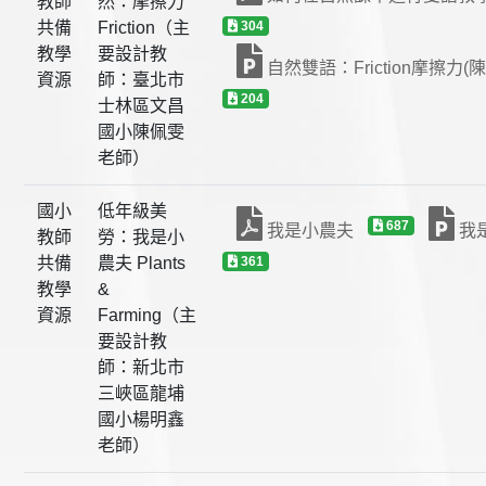
教師
然：摩擦力
共備
Friction（主
304
教學
要設計教
自然雙語：Friction摩擦力(
資源
師：臺北市
204
士林區文昌
國小陳佩雯
老師）
國小
低年級美
687
我是小農夫
我
教師
勞：我是小
共備
農夫 Plants
361
教學
&
資源
Farming（主
要設計教
師：新北市
三峽區龍埔
國小楊明鑫
老師）